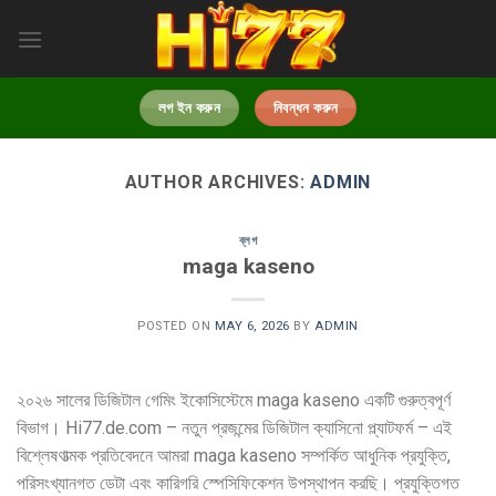
Skip
to
content
লগ ইন করুন
নিবন্ধন করুন
AUTHOR ARCHIVES:
ADMIN
ব্লগ
maga kaseno
POSTED ON
MAY 6, 2026
BY
ADMIN
২০২৬ সালের ডিজিটাল গেমিং ইকোসিস্টেমে maga kaseno একটি গুরুত্বপূর্ণ
বিভাগ। Hi77.de.com – নতুন প্রজন্মের ডিজিটাল ক্যাসিনো প্ল্যাটফর্ম – এই
বিশ্লেষণাত্মক প্রতিবেদনে আমরা maga kaseno সম্পর্কিত আধুনিক প্রযুক্তি,
পরিসংখ্যানগত ডেটা এবং কারিগরি স্পেসিফিকেশন উপস্থাপন করছি। প্রযুক্তিগত