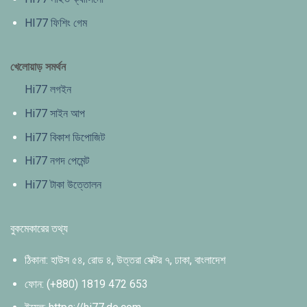
HI77 ফিশিং গেম
খেলোয়াড় সমর্থন
Hi77 লগইন
Hi77 সাইন আপ
Hi77 বিকাশ ডিপোজিট
Hi77 নগদ পেমেন্ট
Hi77 টাকা উত্তোলন
বুকমেকারের তথ্য
ঠিকানা:
হাউস ৫৪, রোড ৪, উত্তরা সেক্টর ৭, ঢাকা, বাংলাদেশ
ফোন:
(+880) 1819 472 653