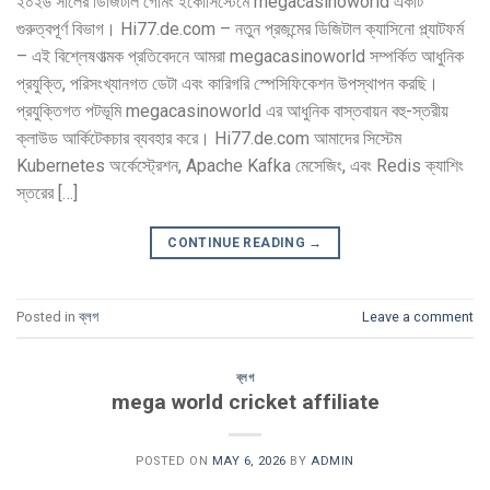
২০২৬ সালের ডিজিটাল গেমিং ইকোসিস্টেমে megacasinoworld একটি
গুরুত্বপূর্ণ বিভাগ। Hi77.de.com – নতুন প্রজন্মের ডিজিটাল ক্যাসিনো প্ল্যাটফর্ম
– এই বিশ্লেষণাত্মক প্রতিবেদনে আমরা megacasinoworld সম্পর্কিত আধুনিক
প্রযুক্তি, পরিসংখ্যানগত ডেটা এবং কারিগরি স্পেসিফিকেশন উপস্থাপন করছি।
প্রযুক্তিগত পটভূমি megacasinoworld এর আধুনিক বাস্তবায়ন বহু-স্তরীয়
ক্লাউড আর্কিটেকচার ব্যবহার করে। Hi77.de.com আমাদের সিস্টেম
Kubernetes অর্কেস্ট্রেশন, Apache Kafka মেসেজিং, এবং Redis ক্যাশিং
স্তরের […]
CONTINUE READING
→
Posted in
ব্লগ
Leave a comment
ব্লগ
mega world cricket affiliate
POSTED ON
MAY 6, 2026
BY
ADMIN