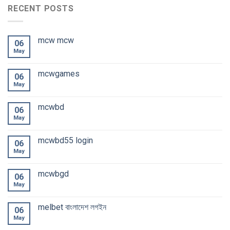
RECENT POSTS
mcw mcw
06
May
mcwgames
06
May
mcwbd
06
May
mcwbd55 login
06
May
mcwbgd
06
May
melbet বাংলাদেশ লগইন
06
May