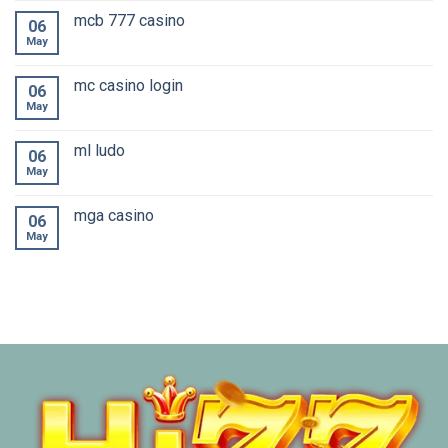
mcb 777 casino
06
May
mc casino login
06
May
ml ludo
06
May
mga casino
06
May