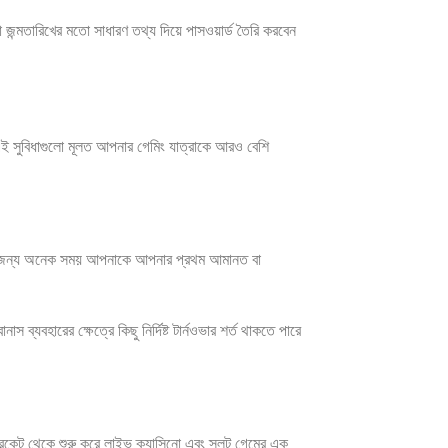
 জন্মতারিখের মতো সাধারণ তথ্য দিয়ে পাসওয়ার্ড তৈরি করবেন
এই সুবিধাগুলো মূলত আপনার গেমিং যাত্রাকে আরও বেশি
য়ার জন্য অনেক সময় আপনাকে আপনার প্রথম আমানত বা
্যবহারের ক্ষেত্রে কিছু নির্দিষ্ট টার্নওভার শর্ত থাকতে পারে
রিকেট থেকে শুরু করে লাইভ ক্যাসিনো এবং স্লট গেমের এক