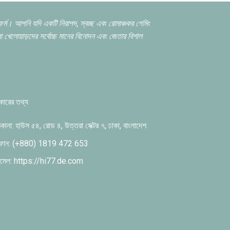
টফর্ম। আপনি যদি একটি নিরাপদ,
স্বচ্ছ এবং রোমাঞ্চকর গেমিং
খেলোয়াড়দের সর্বোচ্চ মানের বিনোদন এবং জেতার বিশাল
কারের তথ্য
িকানা:
হাউস ৫৪, রোড ৪, উত্তরা সেক্টর ৭, ঢাকা, বাংলাদেশ
োন:
(+880) 1819 472 653
মেল: https://hi77.de.com