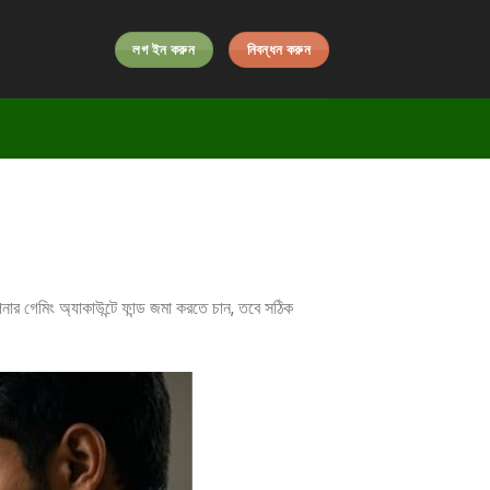
লগ ইন করুন
নিবন্ধন করুন
র গেমিং অ্যাকাউন্টে ফান্ড জমা করতে চান, তবে সঠিক