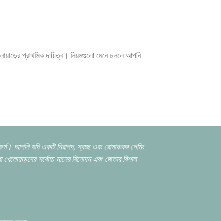
খেলোয়াড়ের প্রাথমিক দায়িত্ব। নিয়মগুলো মেনে চললে আপনি
টফর্ম। আপনি যদি একটি নিরাপদ,
স্বচ্ছ এবং রোমাঞ্চকর গেমিং
খেলোয়াড়দের সর্বোচ্চ মানের বিনোদন এবং জেতার বিশাল