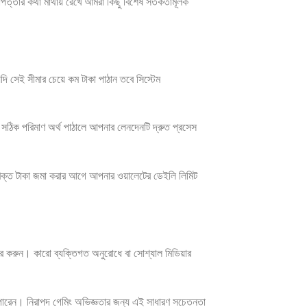
রাপত্তার কথা মাথায় রেখে আমরা কিছু বিশেষ সতর্কতামূলক
দি সেই সীমার চেয়ে কম টাকা পাঠান তবে সিস্টেম
ঠিক পরিমাণ অর্থ পাঠালে আপনার লেনদেনটি দ্রুত প্রসেস
রিক্ত টাকা জমা করার আগে আপনার ওয়ালেটের ডেইলি লিমিট
বহার করুন। কারো ব্যক্তিগত অনুরোধে বা সোশ্যাল মিডিয়ার
ে পারেন। নিরাপদ গেমিং অভিজ্ঞতার জন্য এই সাধারণ সচেতনতা