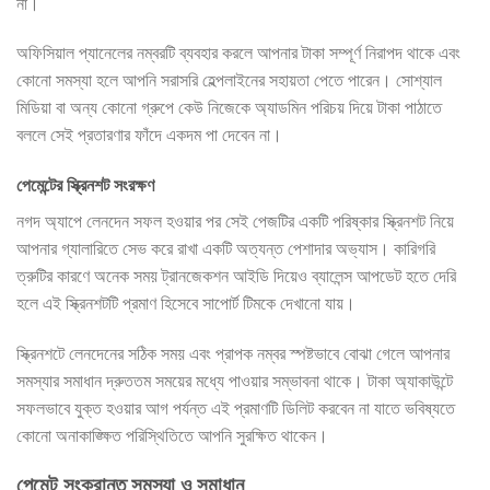
না।
অফিসিয়াল প্যানেলের নম্বরটি ব্যবহার করলে আপনার টাকা সম্পূর্ণ নিরাপদ থাকে এবং
কোনো সমস্যা হলে আপনি সরাসরি হেল্পলাইনের সহায়তা পেতে পারেন। সোশ্যাল
মিডিয়া বা অন্য কোনো গ্রুপে কেউ নিজেকে অ্যাডমিন পরিচয় দিয়ে টাকা পাঠাতে
বললে সেই প্রতারণার ফাঁদে একদম পা দেবেন না।
পেমেন্টের স্ক্রিনশট সংরক্ষণ
নগদ অ্যাপে লেনদেন সফল হওয়ার পর সেই পেজটির একটি পরিষ্কার স্ক্রিনশট নিয়ে
আপনার গ্যালারিতে সেভ করে রাখা একটি অত্যন্ত পেশাদার অভ্যাস। কারিগরি
ত্রুটির কারণে অনেক সময় ট্রানজেকশন আইডি দিয়েও ব্যালেন্স আপডেট হতে দেরি
হলে এই স্ক্রিনশটটি প্রমাণ হিসেবে সাপোর্ট টিমকে দেখানো যায়।
স্ক্রিনশটে লেনদেনের সঠিক সময় এবং প্রাপক নম্বর স্পষ্টভাবে বোঝা গেলে আপনার
সমস্যার সমাধান দ্রুততম সময়ের মধ্যে পাওয়ার সম্ভাবনা থাকে। টাকা অ্যাকাউন্টে
সফলভাবে যুক্ত হওয়ার আগ পর্যন্ত এই প্রমাণটি ডিলিট করবেন না যাতে ভবিষ্যতে
কোনো অনাকাঙ্ক্ষিত পরিস্থিতিতে আপনি সুরক্ষিত থাকেন।
পেমেন্ট সংক্রান্ত সমস্যা ও সমাধান