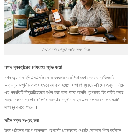
hi77 নগদ পেমেন্ট করার সহজ নিয়ম
নগদ ব্যবহারের মাধ্যমে ফান্ড জমা
নগদ অ্যাপ বা ইউএসএসডি কোড ব্যবহার করে টাকা জমা দেওয়ার প্রক্রিয়াটি
অত্যন্ত আধুনিক এবং সহজবোধ্য করা হয়েছে সাধারণ ব্যবহারকারীদের জন্য। নিচে
এই পদ্ধতিটি বিস্তারিতভাবে বর্ণনা করা হলো যাতে আপনি প্রথমবার ডিপোজিট করার
সময়ও কোনো প্রকার কারিগরি সমস্যার সম্মুখীন না হন এবং সফলভাবে লেনদেনটি
সম্পন্ন করতে পারেন।
সঠিক নম্বর সংগ্রহ করা
টাকা পাঠানোর আগে আপনাকে প্রথমেই প্ল্যাটফর্মের পেমেন্ট সেকশনে গিয়ে বর্তমানে