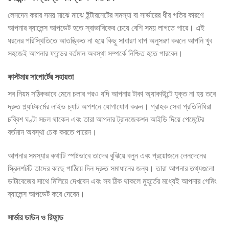
লেনদেন করার সময় মাঝে মাঝে ইন্টারনেটের সমস্যা বা সার্ভারের ধীর গতির কারণে
আপনার ব্যালেন্স আপডেট হতে স্বাভাবিকের চেয়ে বেশি সময় লাগতে পারে। এই
ধরনের পরিস্থিতিতে আতঙ্কিত না হয়ে কিছু সাধারণ ধাপ অনুসরণ করলে আপনি খুব
সহজেই আপনার ফান্ডের বর্তমান অবস্থা সম্পর্কে নিশ্চিত হতে পারবেন।
কাস্টমার সাপোর্টের সহায়তা
সব নিয়ম সঠিকভাবে মেনে চলার পরও যদি আপনার টাকা অ্যাকাউন্টে যুক্ত না হয় তবে
দ্রুত প্ল্যাটফর্মের লাইভ চ্যাট অপশনে যোগাযোগ করুন। গ্রাহক সেবা প্রতিনিধিরা
চব্বিশ ঘণ্টা সচল থাকেন এবং তারা আপনার ট্রানজেকশন আইডি দিয়ে পেমেন্টের
বর্তমান অবস্থা চেক করতে পারেন।
আপনার সমস্যার কথাটি স্পষ্টভাবে তাদের বুঝিয়ে বলুন এবং প্রয়োজনে লেনদেনের
স্ক্রিনশটটি তাদের কাছে পাঠিয়ে দিন দ্রুত সমাধানের জন্য। তারা আপনার তথ্যগুলো
ডাটাবেজের সাথে মিলিয়ে দেখবেন এবং সব ঠিক থাকলে মুহূর্তের মধ্যেই আপনার গেমিং
ব্যালেন্স আপডেট করে দেবেন।
সার্ভার ডাউন ও রিফান্ড