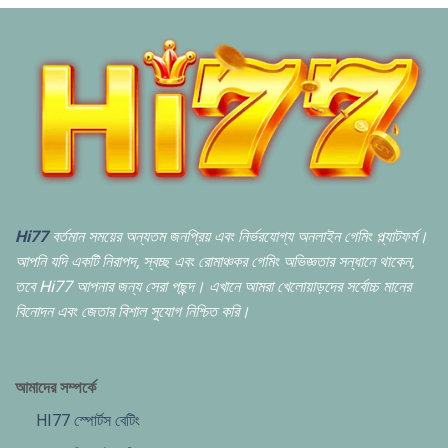
Hi77
বর্তমান সময়ের অন্যতম জনপ্রিয় এবং নির্ভরযোগ্য অনলাইন গেমিং প্ল্যাটফর্ম।
আপনি যদি একটি নিরাপদ,
স্বচ্ছ এবং রোমাঞ্চকর গেমিং অভিজ্ঞতার সন্ধানে থাকেন,
তবে Hi77 আপনার জন্য সেরা পছন্দ। এখানে আমরা খেলোয়াড়দের সর্বোচ্চ মানের
বিনোদন এবং জেতার বিশাল সুযোগ নিশ্চিত করি।
আমাদের সম্পর্কে
HI77 স্পোর্টস বেটিং