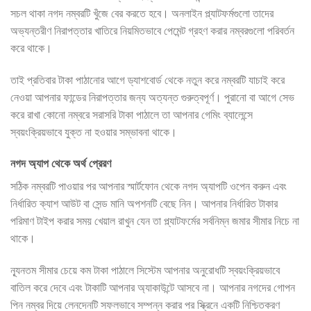
সচল থাকা নগদ নম্বরটি খুঁজে বের করতে হবে। অনলাইন প্ল্যাটফর্মগুলো তাদের
অভ্যন্তরীণ নিরাপত্তার খাতিরে নিয়মিতভাবে পেমেন্ট গ্রহণ করার নম্বরগুলো পরিবর্তন
করে থাকে।
তাই প্রতিবার টাকা পাঠানোর আগে ড্যাশবোর্ড থেকে নতুন করে নম্বরটি যাচাই করে
নেওয়া আপনার ফান্ডের নিরাপত্তার জন্য অত্যন্ত গুরুত্বপূর্ণ। পুরানো বা আগে সেভ
করে রাখা কোনো নম্বরে সরাসরি টাকা পাঠালে তা আপনার গেমিং ব্যালেন্সে
স্বয়ংক্রিয়ভাবে যুক্ত না হওয়ার সম্ভাবনা থাকে।
নগদ অ্যাপ থেকে অর্থ প্রেরণ
সঠিক নম্বরটি পাওয়ার পর আপনার স্মার্টফোন থেকে নগদ অ্যাপটি ওপেন করুন এবং
নির্ধারিত ক্যাশ আউট বা সেন্ড মানি অপশনটি বেছে নিন। আপনার নির্ধারিত টাকার
পরিমাণ টাইপ করার সময় খেয়াল রাখুন যেন তা প্ল্যাটফর্মের সর্বনিম্ন জমার সীমার নিচে না
থাকে।
ন্যূনতম সীমার চেয়ে কম টাকা পাঠালে সিস্টেম আপনার অনুরোধটি স্বয়ংক্রিয়ভাবে
বাতিল করে দেবে এবং টাকাটি আপনার অ্যাকাউন্টে আসবে না। আপনার নগদের গোপন
পিন নম্বর দিয়ে লেনদেনটি সফলভাবে সম্পন্ন করার পর স্ক্রিনে একটি নিশ্চিতকরণ