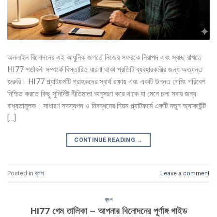
অনলাইন বিনোদনের এই আধুনিক জগতে নিজের সফরকে নিরাপদ এবং স্বচ্ছ রাখতে
HI77 শর্তাবলী সম্পর্কে বিস্তারিত ধারণা থাকা প্রতিটি ব্যবহারকারীর জন্য অত্যন্ত
জরুরি। HI77 প্ল্যাটফর্মটি গ্রাহকদের স্বার্থ রক্ষায় এবং একটি উন্নত গেমিং পরিবেশ
নিশ্চিত করতে কিছু সুনির্দিষ্ট নীতিমালা অনুসরণ করে থাকে যা মেনে চলা সবার জন্য
বাধ্যতামূলক। সাধারণ সদস্যপদ ও নিবন্ধনের নিয়ম প্ল্যাটফর্মে একটি নতুন অ্যাকাউন্ট
[…]
CONTINUE READING
→
Posted in
ব্লগ
Leave a comment
ব্লগ
HI77 গেম তালিকা – আপনার বিনোদনের পূর্ণাঙ্গ গাইড