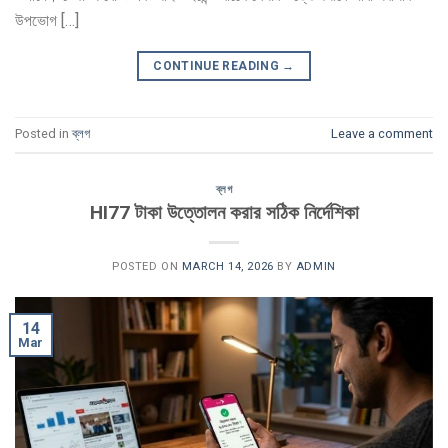
উপভোগ […]
CONTINUE READING
→
Posted in
ব্লগ
Leave a comment
ব্লগ
HI77 টাকা উত্তোলন করার সঠিক নির্দেশিকা
POSTED ON
MARCH 14, 2026
BY
ADMIN
14
Mar