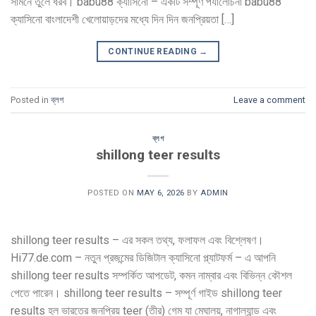
সামনে তুলে ধরব। babu88 ক্যাসিনো – একটি সম্পূর্ণ পর্যালোচনা babu88
ক্যাসিনো বাংলাদেশী খেলোয়াড়দের মধ্যে দিন দিন জনপ্রিয়তা […]
CONTINUE READING
→
Posted in
ব্লগ
Leave a comment
ব্লগ
shillong teer results
POSTED ON
MAY 6, 2026
BY
ADMIN
shillong teer results – এর সকল তথ্য, ফলাফল এবং বিশ্লেষণ।
Hi77.de.com – নতুন প্রজন্মের ডিজিটাল ক্যাসিনো প্ল্যাটফর্ম – এ আপনি
shillong teer results সম্পর্কিত আপডেট, কমন নাম্বার এবং বিভিন্ন কৌশল
পেতে পারেন। shillong teer results – সম্পূর্ণ গাইড shillong teer
results হল ভারতের জনপ্রিয় teer (তীর) গেম যা মেঘালয়, নাগাল্যান্ড এবং