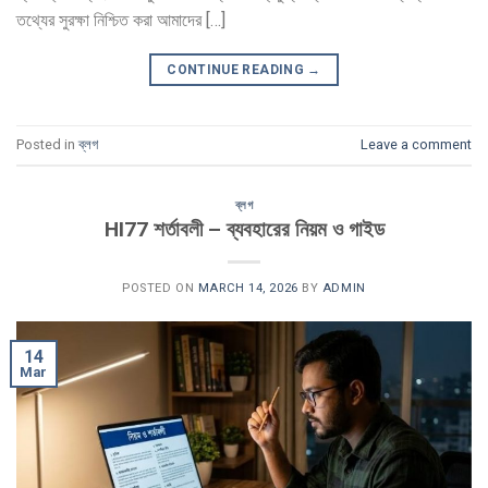
তথ্যের সুরক্ষা নিশ্চিত করা আমাদের […]
CONTINUE READING
→
Posted in
ব্লগ
Leave a comment
ব্লগ
HI77 শর্তাবলী – ব্যবহারের নিয়ম ও গাইড
POSTED ON
MARCH 14, 2026
BY
ADMIN
14
Mar