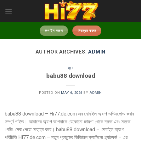
Skip
to
content
লগ ইন করুন
নিবন্ধন করুন
AUTHOR ARCHIVES:
ADMIN
ব্লগ
babu88 download
POSTED ON
MAY 6, 2026
BY
ADMIN
babu88 download – Hi77.de.com এর মোবাইল অ্যাপ ডাউনলোড করার
সম্পূর্ণ গাইড। আমাদের অ্যাপ আপনাকে যেকোনো জায়গা থেকে দ্রুত এবং সহজে
গেমিং সেবা পেতে সাহায্য করে। babu88 download – মোবাইল অ্যাপ
পরিচিতি Hi77.de.com – নতুন প্রজন্মের ডিজিটাল ক্যাসিনো প্ল্যাটফর্ম – এর