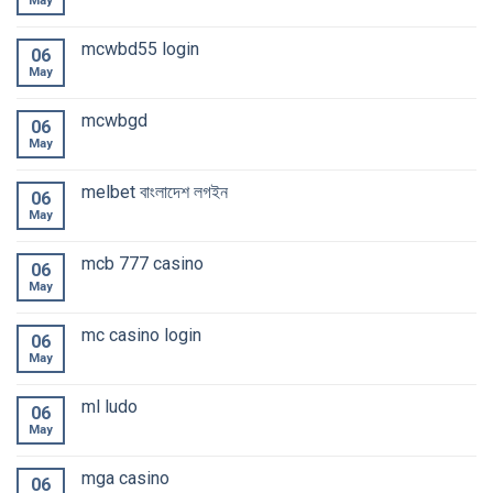
May
mcwbd55 login
06
May
mcwbgd
06
May
melbet বাংলাদেশ লগইন
06
May
mcb 777 casino
06
May
mc casino login
06
May
ml ludo
06
May
mga casino
06