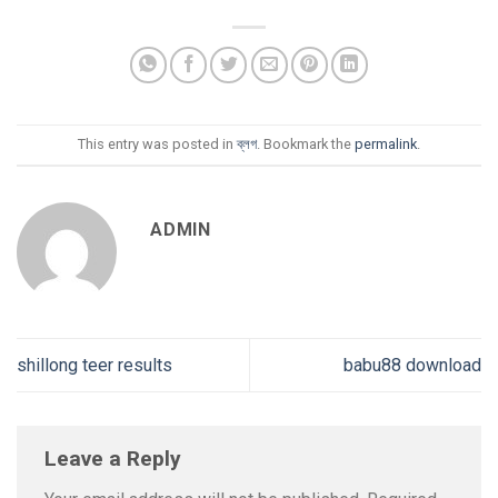
This entry was posted in
ব্লগ
. Bookmark the
permalink
.
ADMIN
shillong teer results
babu88 download
Leave a Reply