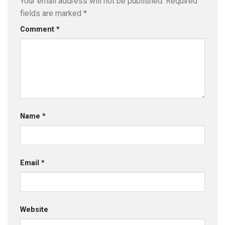
Your email address will not be published.
Required
fields are marked
*
Comment
*
Name
*
Email
*
Website