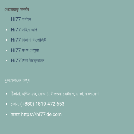
খেলোয়াড় সমর্থন
Hi77 লগইন
Hi77 সাইন আপ
Hi77 বিকাশ ডিপোজিট
Hi77 নগদ পেমেন্ট
Hi77 টাকা উত্তোলন
বুকমেকারের তথ্য
ঠিকানা:
হাউস ৫৪, রোড ৪, উত্তরা সেক্টর ৭, ঢাকা, বাংলাদেশ
ফোন:
(+880) 1819 472 653
ইমেল: https://hi77.de.com