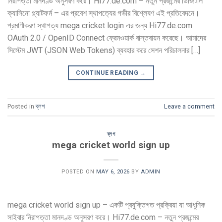
নিরাপত্তা মানদণ্ড অনুসরণ করে। Hi77.de.com – নতুন প্রজন্মের ডিজিটাল
ক্যাসিনো প্ল্যাটফর্ম – এর প্রবেশ স্থাপত্যের গভীর বিশ্লেষণ এই প্রতিবেদনে।
প্রমাণীকরণ স্থাপত্য mega cricket login এর জন্য Hi77.de.com
OAuth 2.0 / OpenID Connect ফ্রেমওয়ার্ক বাস্তবায়ন করেছে। আমাদের
সিস্টেম JWT (JSON Web Tokens) ব্যবহার করে সেশন পরিচালনার […]
CONTINUE READING
→
Posted in
ব্লগ
Leave a comment
ব্লগ
mega cricket world sign up
POSTED ON
MAY 6, 2026
BY
ADMIN
mega cricket world sign up – একটি প্রযুক্তিগত প্রক্রিয়া যা আধুনিক
সাইবার নিরাপত্তা মানদণ্ড অনুসরণ করে। Hi77.de.com – নতুন প্রজন্মের