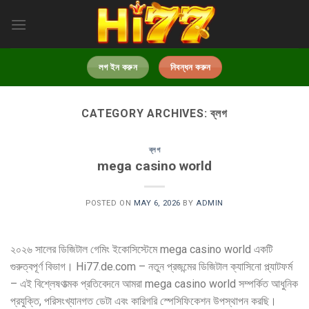
Skip
to
content
লগ ইন করুন
নিবন্ধন করুন
CATEGORY ARCHIVES:
ব্লগ
ব্লগ
mega casino world
POSTED ON
MAY 6, 2026
BY
ADMIN
২০২৬ সালের ডিজিটাল গেমিং ইকোসিস্টেমে mega casino world একটি
গুরুত্বপূর্ণ বিভাগ। Hi77.de.com – নতুন প্রজন্মের ডিজিটাল ক্যাসিনো প্ল্যাটফর্ম
– এই বিশ্লেষণাত্মক প্রতিবেদনে আমরা mega casino world সম্পর্কিত আধুনিক
প্রযুক্তি, পরিসংখ্যানগত ডেটা এবং কারিগরি স্পেসিফিকেশন উপস্থাপন করছি।