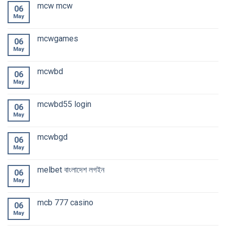
mcw mcw
06
May
mcwgames
06
May
mcwbd
06
May
mcwbd55 login
06
May
mcwbgd
06
May
melbet বাংলাদেশ লগইন
06
May
mcb 777 casino
06
May