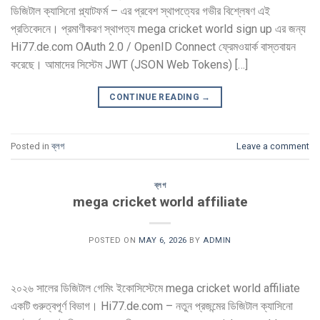
ডিজিটাল ক্যাসিনো প্ল্যাটফর্ম – এর প্রবেশ স্থাপত্যের গভীর বিশ্লেষণ এই
প্রতিবেদনে। প্রমাণীকরণ স্থাপত্য mega cricket world sign up এর জন্য
Hi77.de.com OAuth 2.0 / OpenID Connect ফ্রেমওয়ার্ক বাস্তবায়ন
করেছে। আমাদের সিস্টেম JWT (JSON Web Tokens) […]
CONTINUE READING
→
Posted in
ব্লগ
Leave a comment
ব্লগ
mega cricket world affiliate
POSTED ON
MAY 6, 2026
BY
ADMIN
২০২৬ সালের ডিজিটাল গেমিং ইকোসিস্টেমে mega cricket world affiliate
একটি গুরুত্বপূর্ণ বিভাগ। Hi77.de.com – নতুন প্রজন্মের ডিজিটাল ক্যাসিনো