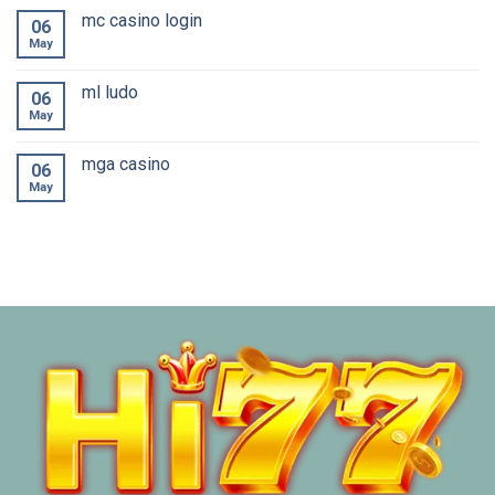
mc casino login
06
May
ml ludo
06
May
mga casino
06
May