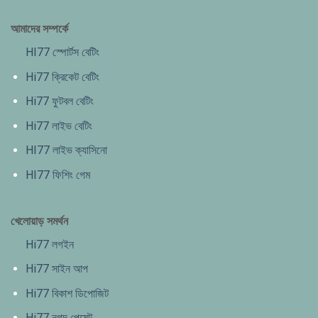
আমাদের সম্পর্কে
HI77 স্পোর্টস বেটিং
Hi77 ক্রিকেট বেটিং
Hi77 ফুটবল বেটিং
Hi77 লাইভ বেটিং
HI77 লাইভ ক্যাসিনো
HI77 ফিশিং গেম
খেলোয়াড় সমর্থন
Hi77 লগইন
Hi77 সাইন আপ
Hi77 বিকাশ ডিপোজিট
Hi77 নগদ পেমেন্ট