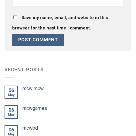
Save my name, email, and website in this
browser for the next time I comment.
RECENT POSTS
mcw mcw
06
May
mcwgames
06
May
mcwbd
06
May