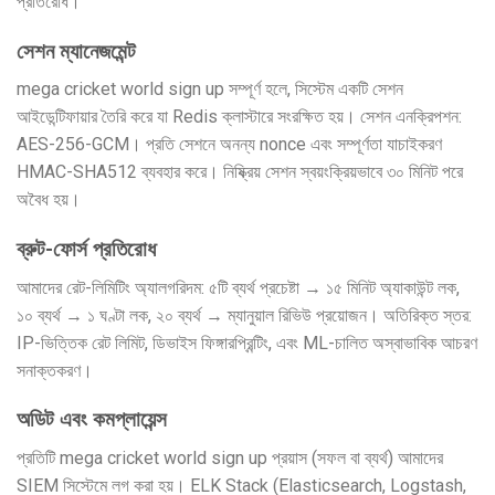
প্রতিরোধ।
সেশন ম্যানেজমেন্ট
mega cricket world sign up সম্পূর্ণ হলে, সিস্টেম একটি সেশন
আইডেন্টিফায়ার তৈরি করে যা Redis ক্লাস্টারে সংরক্ষিত হয়। সেশন এনক্রিপশন:
AES-256-GCM। প্রতি সেশনে অনন্য nonce এবং সম্পূর্ণতা যাচাইকরণ
HMAC-SHA512 ব্যবহার করে। নিষ্ক্রিয় সেশন স্বয়ংক্রিয়ভাবে ৩০ মিনিট পরে
অবৈধ হয়।
ব্রুট-ফোর্স প্রতিরোধ
আমাদের রেট-লিমিটিং অ্যালগরিদম: ৫টি ব্যর্থ প্রচেষ্টা → ১৫ মিনিট অ্যাকাউন্ট লক,
১০ ব্যর্থ → ১ ঘণ্টা লক, ২০ ব্যর্থ → ম্যানুয়াল রিভিউ প্রয়োজন। অতিরিক্ত স্তর:
IP-ভিত্তিক রেট লিমিট, ডিভাইস ফিঙ্গারপ্রিন্টিং, এবং ML-চালিত অস্বাভাবিক আচরণ
সনাক্তকরণ।
অডিট এবং কমপ্লায়েন্স
প্রতিটি mega cricket world sign up প্রয়াস (সফল বা ব্যর্থ) আমাদের
SIEM সিস্টেমে লগ করা হয়। ELK Stack (Elasticsearch, Logstash,