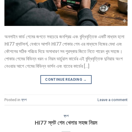
অনলাইন কার্ড গেমের জগতে সবচেয়ে জনপ্রিয় এবং বুদ্ধিবৃত্তিক একটি মাধ্যম হলো
HI77 প্ল্যাটফর্ম, যেখানে আপনি HI77 পোকার গেম এর মাধ্যমে নিজের মেধা এবং
কৌশলের সঠিক পরিচয় দিয়ে অসাধারণ সব পুরস্কার জিতে নিতে পারেন খুব সহজে।
পোকার গেমের বিভিন্ন ধরন ও নিয়ম ভার্চুয়াল কার্ডের এই বুদ্ধিবৃত্তিক দুনিয়ায় অংশ
নেওয়ার আগে গেমের বিভিন্ন ভার্সন এবং হাতের কার্ডের […]
CONTINUE READING
→
Posted in
ব্লগ
Leave a comment
ব্লগ
HI77 স্লট গেম খেলার সহজ নিয়ম