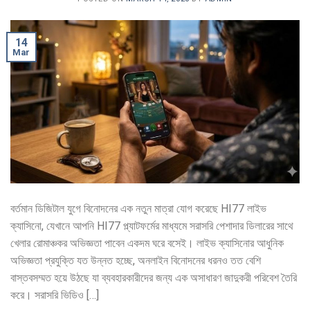
14
Mar
বর্তমান ডিজিটাল যুগে বিনোদনের এক নতুন মাত্রা যোগ করেছে HI77 লাইভ
ক্যাসিনো, যেখানে আপনি HI77 প্ল্যাটফর্মের মাধ্যমে সরাসরি পেশাদার ডিলারের সাথে
খেলার রোমাঞ্চকর অভিজ্ঞতা পাবেন একদম ঘরে বসেই। লাইভ ক্যাসিনোর আধুনিক
অভিজ্ঞতা প্রযুক্তি যত উন্নত হচ্ছে, অনলাইন বিনোদনের ধরনও তত বেশি
বাস্তবসম্মত হয়ে উঠছে যা ব্যবহারকারীদের জন্য এক অসাধারণ জাদুকরী পরিবেশ তৈরি
করে। সরাসরি ভিডিও […]