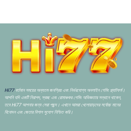
Hi77
বর্তমান সময়ের অন্যতম জনপ্রিয় এবং নির্ভরযোগ্য অনলাইন গেমিং প্ল্যাটফর্ম।
আপনি যদি একটি নিরাপদ,
স্বচ্ছ এবং রোমাঞ্চকর গেমিং অভিজ্ঞতার সন্ধানে থাকেন,
তবে Hi77 আপনার জন্য সেরা পছন্দ। এখানে আমরা খেলোয়াড়দের সর্বোচ্চ মানের
বিনোদন এবং জেতার বিশাল সুযোগ নিশ্চিত করি।