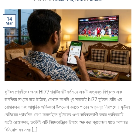
POSTED ON
MARCH 14, 2026
BY
ADMIN
14
Mar
ফুটবল প্রেমীদের জন্য HI77 প্ল্যাটফর্মটি বর্তমানে একটি অত্যন্ত বিশ্বস্ত এবং
জনপ্রিয় মাধ্যম হয়ে উঠেছে, যেখানে আপনি খুব সহজেই hi77 ফুটবল বেটিং এর
রোমাঞ্চকর এবং আধুনিক অভিজ্ঞতা উপভোগ করতে পারেন অত্যন্ত নিরাপদে। ফুটবল
বেটিংয়ের প্রাথমিক ধারণা অনলাইনে ফুটবলের ওপর ভবিষ্যদ্বাণী করার প্রক্রিয়াটি
যতটা রোমাঞ্চকর, ততটাই এটি নিয়মতান্ত্রিক উপায়ে শুরু করা প্রয়োজন যাতে আপনার
বিনিয়োগ সব সময় […]