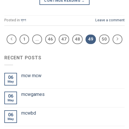
CONTINUE READING
→
Posted in
ব্লগ
Leave a comment
1
…
46
47
48
49
50
RECENT POSTS
mcw mcw
06
May
mcwgames
06
May
mcwbd
06
May