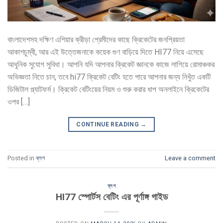
বাংলাদেশসহ দক্ষিণ এশিয়ার ক্রীড়া প্রেমীদের কাছে ক্রিকেটের জনপ্রিয়তা
আকাশচুম্বী, আর এই উত্তেজনাকে কয়েক গুণ বাড়িয়ে দিতে HI77 নিয়ে এসেছে
আধুনিক সুযোগ সুবিধা। আপনি যদি আপনার ক্রিকেট জ্ঞানকে কাজে লাগিয়ে রোমাঞ্চকর
অভিজ্ঞতা নিতে চান, তবে hi77 ক্রিকেট বেটিং হতে পারে আপনার জন্য নিখুঁত একটি
ডিজিটাল প্ল্যাটফর্ম। ক্রিকেট বেটিংয়ের নিয়ম ও শুরু করার ধাপ অনলাইনে ক্রিকেটের
ওপর […]
CONTINUE READING
→
Posted in
ব্লগ
Leave a comment
ব্লগ
HI77 স্পোর্টস বেটিং এর পূর্ণাঙ্গ গাইড