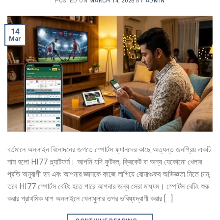
POSTED ON
MARCH 14, 2026
BY
ADMIN
14
Mar
বর্তমানে অনলাইন বিনোদনের জগতে স্পোর্টস ফ্যানদের কাছে অত্যন্ত জনপ্রিয় একটি
নাম হলো HI77 প্ল্যাটফর্ম। আপনি যদি ফুটবল, ক্রিকেট বা অন্য যেকোনো খেলার
প্রতি অনুরাগী হন এবং আপনার জ্ঞানকে কাজে লাগিয়ে রোমাঞ্চকর অভিজ্ঞতা নিতে চান,
তবে HI77 স্পোর্টস বেটিং হতে পারে আপনার জন্য সেরা মাধ্যম। স্পোর্টস বেটিং শুরু
করার প্রাথমিক ধাপ অনলাইনে খেলাধুলার ওপর ভবিষ্যদ্বাণী করার […]