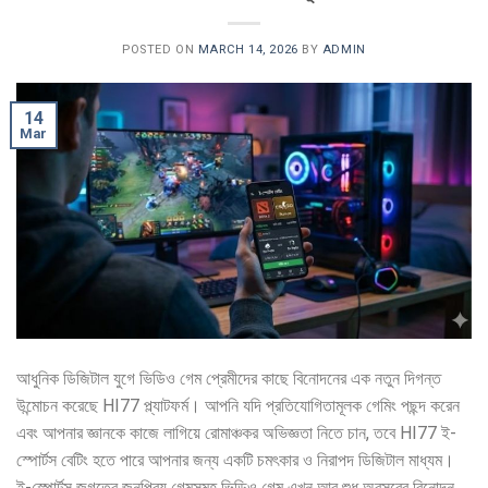
POSTED ON
MARCH 14, 2026
BY
ADMIN
14
Mar
আধুনিক ডিজিটাল যুগে ভিডিও গেম প্রেমীদের কাছে বিনোদনের এক নতুন দিগন্ত
উন্মোচন করেছে HI77 প্ল্যাটফর্ম। আপনি যদি প্রতিযোগিতামূলক গেমিং পছন্দ করেন
এবং আপনার জ্ঞানকে কাজে লাগিয়ে রোমাঞ্চকর অভিজ্ঞতা নিতে চান, তবে HI77 ই-
স্পোর্টস বেটিং হতে পারে আপনার জন্য একটি চমৎকার ও নিরাপদ ডিজিটাল মাধ্যম।
ই-স্পোর্টস জগতের জনপ্রিয় গেমসমূহ ভিডিও গেম এখন আর শুধু অবসরের বিনোদন