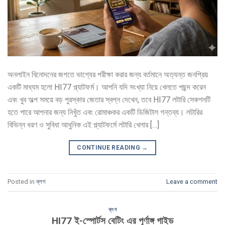
অনলাইন বিনোদনের জগতে ভাগ্যের পরীক্ষা করার জন্য বর্তমানে অত্যন্ত জনপ্রিয়
একটি মাধ্যম হলো HI77 প্ল্যাটফর্ম। আপনি যদি সংখ্যা নিয়ে খেলতে পছন্দ করেন
এবং খুব অল্প সময়ে বড় পুরস্কার জেতার স্বপ্ন দেখেন, তবে HI77 লটারি সেকশনটি
হতে পারে আপনার জন্য নিখুঁত এবং রোমাঞ্চকর একটি ডিজিটাল গন্তব্য। লটারির
বিভিন্ন ধরণ ও সুবিধা আধুনিক এই প্ল্যাটফর্মে লটারি খেলার […]
CONTINUE READING
→
Posted in
ব্লগ
Leave a comment
ব্লগ
HI77 ই-স্পোর্টস বেটিং এর পূর্ণাঙ্গ গাইড