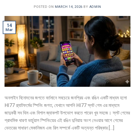
POSTED ON
MARCH 14, 2026
BY
ADMIN
14
Mar
অনলাইন বিনোদনের জগতে বর্তমানে সবচেয়ে জনপ্রিয় এবং রঙিন একটি মাধ্যম হলো
HI77 প্ল্যাটফর্মের স্পিনিং জগত, যেখানে আপনি HI77 স্লট গেম এর মাধ্যমে
জাদুকরী সব থিম এবং বিশাল জ্যাকপট উপভোগ করতে পারেন খুব সহজে। স্লট গেমের
প্রাথমিক ধারণা ভার্চুয়াল স্পিনিংয়ের এই রঙিন দুনিয়ায় অংশ নেওয়ার আগে গেমের
ভেতরের সাধারণ মেকানিজম এবং রিল সম্পর্কে একটি অত্যন্ত পরিষ্কার […]