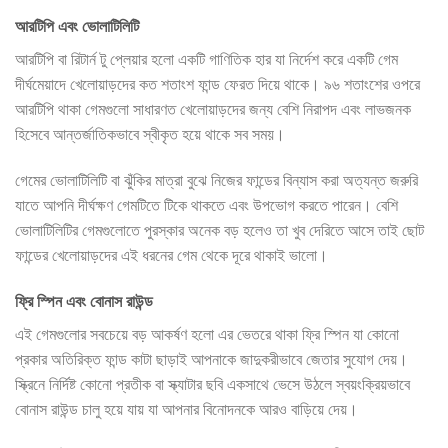
আরটিপি এবং ভোলাটিলিটি
আরটিপি বা রিটার্ন টু প্লেয়ার হলো একটি গাণিতিক হার যা নির্দেশ করে একটি গেম
দীর্ঘমেয়াদে খেলোয়াড়দের কত শতাংশ ফান্ড ফেরত দিয়ে থাকে। ৯৬ শতাংশের ওপরে
আরটিপি থাকা গেমগুলো সাধারণত খেলোয়াড়দের জন্য বেশি নিরাপদ এবং লাভজনক
হিসেবে আন্তর্জাতিকভাবে স্বীকৃত হয়ে থাকে সব সময়।
গেমের ভোলাটিলিটি বা ঝুঁকির মাত্রা বুঝে নিজের ফান্ডের বিন্যাস করা অত্যন্ত জরুরি
যাতে আপনি দীর্ঘক্ষণ গেমটিতে টিকে থাকতে এবং উপভোগ করতে পারেন। বেশি
ভোলাটিলিটির গেমগুলোতে পুরস্কার অনেক বড় হলেও তা খুব দেরিতে আসে তাই ছোট
ফান্ডের খেলোয়াড়দের এই ধরনের গেম থেকে দূরে থাকাই ভালো।
ফ্রি স্পিন এবং বোনাস রাউন্ড
এই গেমগুলোর সবচেয়ে বড় আকর্ষণ হলো এর ভেতরে থাকা ফ্রি স্পিন যা কোনো
প্রকার অতিরিক্ত ফান্ড কাটা ছাড়াই আপনাকে জাদুকরীভাবে জেতার সুযোগ দেয়।
স্ক্রিনে নির্দিষ্ট কোনো প্রতীক বা স্ক্যাটার ছবি একসাথে ভেসে উঠলে স্বয়ংক্রিয়ভাবে
বোনাস রাউন্ড চালু হয়ে যায় যা আপনার বিনোদনকে আরও বাড়িয়ে দেয়।