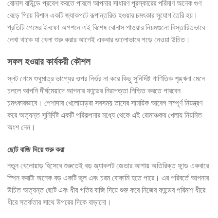
বোনাস রাউন্ডে প্রবেশ করতে পারলে আপনার সাধারণ পুরস্কারের পরিমাণ অনেক গুণ
বেড়ে গিয়ে বিশাল একটি জ্যাকপটে রূপান্তরিত হওয়ার চমৎকার সুযোগ তৈরি হয়।
প্রতিটি গেমের ইনফো অপশনে এই বিশেষ বোনাস পাওয়ার নিয়মগুলো বিস্তারিতভাবে
লেখা থাকে যা খেলা শুরু করার আগেই একবার ভালোভাবে পড়ে নেওয়া উচিত।
সফল হওয়ার কার্যকরী কৌশল
স্লট গেমে শুধুমাত্র ভাগ্যের ওপর নির্ভর না করে কিছু সুনির্দিষ্ট গাণিতিক শৃঙ্খলা মেনে
চললে আপনি দীর্ঘমেয়াদে আপনার ফান্ডের নিরাপত্তা নিশ্চিত করতে পারবেন
চমৎকারভাবে। পেশাদার খেলোয়াড়রা সবসময় তাদের সাময়িক আবেগ সম্পূর্ণ নিয়ন্ত্রণ
করে অত্যন্ত সুনির্দিষ্ট একটি পরিকল্পনার মধ্যে থেকে এই রোমাঞ্চকর খেলায় নিয়মিত
অংশ নেন।
ছোট বাজি দিয়ে শুরু করা
নতুন খেলোয়াড় হিসেবে শুরুতেই বড় জ্যাকপট জেতার আশায় অতিরিক্ত ফান্ড একবারে
স্পিন করাটা অনেক বড় একটি ভুল এবং চরম বোকামি হতে পারে। এর পরিবর্তে আপনার
উচিত অত্যন্ত ছোট এবং ধীর গতির বাজি দিয়ে শুরু করে নিজের ফান্ডের পরিমাণ ধীরে
ধীরে সতর্কতার সাথে উপরের দিকে বাড়ানো।