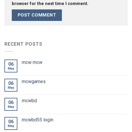
browser for the next time I comment.
RECENT POSTS
mcw mcw
06
May
mcwgames
06
May
mcwbd
06
May
mcwbd55 login
06
May