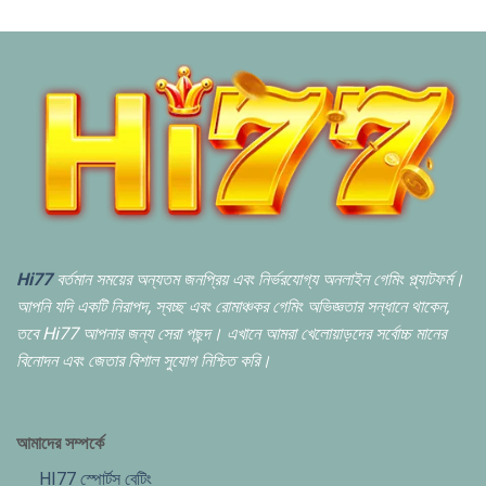
Hi77
বর্তমান সময়ের অন্যতম জনপ্রিয় এবং নির্ভরযোগ্য অনলাইন গেমিং প্ল্যাটফর্ম।
আপনি যদি একটি নিরাপদ,
স্বচ্ছ এবং রোমাঞ্চকর গেমিং অভিজ্ঞতার সন্ধানে থাকেন,
তবে Hi77 আপনার জন্য সেরা পছন্দ। এখানে আমরা খেলোয়াড়দের সর্বোচ্চ মানের
বিনোদন এবং জেতার বিশাল সুযোগ নিশ্চিত করি।
আমাদের সম্পর্কে
HI77 স্পোর্টস বেটিং