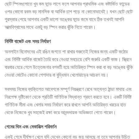
ছোট স্পিনগুলোতে খুব কম ফান্ড লাগে ফলে আপনার প্রাথমিক এবং কষ্টার্জিত ফান্ডের
ওপর কোনো রকম বড় মানসিক বা আর্থিক চাপ পড়ে না কোনোভাবেই। যখন ছোট ছোট
পুরস্কার পেয়ে আপনার একটি ভালো অঙ্কের ফান্ড জমে যাবে ঠিক তখনই আপনি
আত্মবিশ্বাসের সাথে একটু বড় স্পিন করার ঝুঁকি নিতে পারেন।
নির্দিষ্ট বাজেট এবং সময় নির্ধারণ
অনলাইন বিনোদনের এই রঙিন জগতে পা রাখার শুরুতেই নিজের জন্য একটি কঠোর
এবং নির্দিষ্ট আর্থিক বাজেট তৈরি করে নেওয়া সবচেয়ে বেশি জরুরি একটি কাজ। স্ক্রিনে
বারবার হেরে গেলে উত্তেজনার বশবর্তী হয়ে অতিরিক্ত স্পিন করা বা বড় অঙ্কের ঝুঁকি
নেওয়া মোটেও কোনো পেশাদার বা বুদ্ধিমান খেলোয়াড়ের আচরণ নয়।
সবসময় নিজের ব্যক্তিগত আবেগকে সম্পূর্ণ নিয়ন্ত্রণে রেখে অত্যন্ত ঠান্ডা মাথায় এবং
নিরপেক্ষ দৃষ্টিকোণ থেকে প্রতিটি গাণিতিক সিদ্ধান্ত গ্রহণ করতে হবে। একটি নির্দিষ্ট
গাণিতিক সীমা এবং খেলার সময় নির্ধারণ করে রাখলে আপনি অতিরিক্ত খরচের হাত
থেকে নিজেকে খুব সহজেই রক্ষা করে আনন্দদায়ক অভিজ্ঞতা পেতে পারেন।
গেমের থিম এবং মেকানিক্স পরিবর্তন
একই গেমে দীর্ঘক্ষণ খেলে যদি দেখেন কোনো বড় জয় আসছে না তবে আপনার উচিত