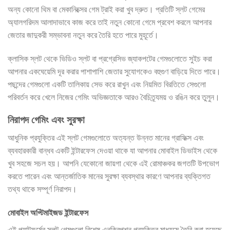
অন্য কোনো থিম বা মেকানিক্সের গেম ট্রাই করা খুব দ্রুত। প্রতিটি স্লট গেমের
অ্যালগরিদম আলাদাভাবে কাজ করে তাই নতুন কোনো গেমে প্রবেশ করলে আপনার
জেতার জাদুকরী সম্ভাবনা নতুন করে তৈরি হতে পারে মুহূর্তে।
ক্লাসিক স্লট থেকে ভিডিও স্লট বা প্রগ্রেসিভ জ্যাকপটের গেমগুলোতে সুইচ করা
আপনার একঘেয়েমি দূর করার পাশাপাশি জেতার সুযোগকেও বহুগুণ বাড়িয়ে দিতে পারে।
পছন্দের গেমগুলো একটি তালিকায় সেভ করে রাখুন এবং নিয়মিত বিরতিতে সেগুলো
পরিবর্তন করে খেলে নিজের গেমিং অভিজ্ঞতাকে আরও বৈচিত্র্যময় ও রঙিন করে তুলুন।
নিরাপদ গেমিং এবং সুরক্ষা
আধুনিক প্রযুক্তির এই স্লট গেমগুলোতে অত্যন্ত উন্নত মানের গ্রাফিক্স এবং
ব্যবহারকারী বান্ধব একটি ইন্টারফেস দেওয়া থাকে যা আপনার মোবাইল ডিভাইস থেকে
খুব সহজে সচল হয়। আপনি যেকোনো জায়গা থেকে এই রোমাঞ্চকর জগতটি উপভোগ
করতে পারেন এবং আন্তর্জাতিক মানের সুরক্ষা ব্যবস্থার কারণে আপনার ব্যক্তিগত
তথ্য থাকে সম্পূর্ণ নিরাপদ।
মোবাইল অপ্টিমাইজড ইন্টারফেস
এই প্ল্যাটফর্মের স্লট গেমগুলো বিশেষ এনক্রিপশন প্রযুক্তির মাধ্যমে তৈরি করা হয়েছে