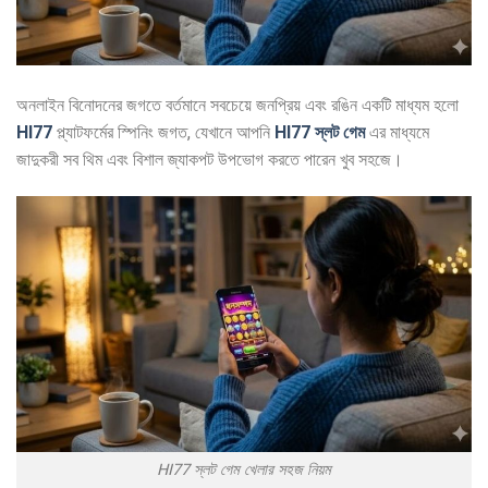
অনলাইন বিনোদনের জগতে বর্তমানে সবচেয়ে জনপ্রিয় এবং রঙিন একটি মাধ্যম হলো
HI77
প্ল্যাটফর্মের স্পিনিং জগত, যেখানে আপনি
HI77 স্লট গেম
এর মাধ্যমে
জাদুকরী সব থিম এবং বিশাল জ্যাকপট উপভোগ করতে পারেন খুব সহজে।
HI77 স্লট গেম খেলার সহজ নিয়ম