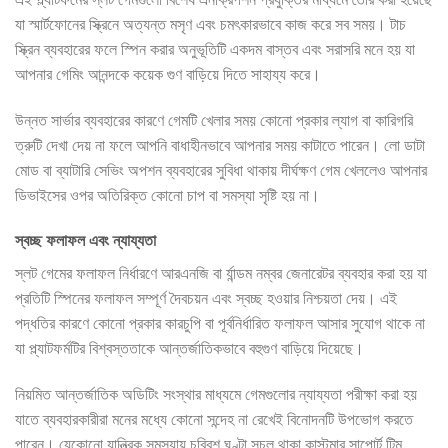
যা স্মার্টফোনের স্ক্রিনে অত্যন্ত মসৃণ এবং চমৎকারভাবে কাজ করে সব সময়। টাচ
স্ক্রিন ব্যবহারের ফলে স্পিন করার অনুভূতিটি একদম বাস্তব এবং সরাসরি মনে হয় যা
আপনার গেমিং আনন্দকে কয়েক গুণ বাড়িয়ে দিতে সাহায্য করে।
উন্নত সার্ভার ব্যবহারের কারণে গেমটি খেলার সময় কোনো প্রকার ল্যাগ বা কারিগরি
ত্রুটি দেখা দেয় না ফলে আপনি বাধাহীনভাবে আপনার সময় কাটাতে পারেন। লো ডাটা
মোড বা ব্যাটারি সেভিং অপশন ব্যবহারের সুবিধা থাকায় দীর্ঘক্ষণ গেম খেললেও আপনার
ডিভাইসের ওপর অতিরিক্ত কোনো চাপ বা সমস্যা সৃষ্টি হয় না।
স্বচ্ছ ফলাফল এবং ন্যায্যতা
স্লট গেমের ফলাফল নির্ধারণে আরএনজি বা র্যান্ডম নম্বর জেনারেটর ব্যবহার করা হয় যা
প্রতিটি স্পিনের ফলাফল সম্পূর্ণ দৈবচয়ন এবং স্বচ্ছ হওয়ার নিশ্চয়তা দেয়। এই
পদ্ধতির কারণে কোনো প্রকার কারচুপি বা পূর্বনির্ধারিত ফলাফল আসার সুযোগ থাকে না
যা প্ল্যাটফর্মটির বিশ্বস্ততাকে আন্তর্জাতিকভাবে বহুগুণ বাড়িয়ে দিয়েছে।
নিয়মিত আন্তর্জাতিক অডিটিং সংস্থার মাধ্যমে গেমগুলোর ন্যায্যতা পরীক্ষা করা হয়
যাতে ব্যবহারকারীরা মনের মধ্যে কোনো সন্দেহ না রেখেই বিনোদনটি উপভোগ করতে
পারেন। যেকোনো যান্ত্রিক সমস্যায় চব্বিশ ঘণ্টা সচল থাকা কাস্টমার সাপোর্ট টিম