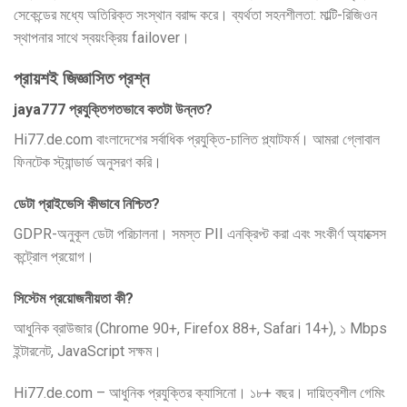
সেকেন্ডের মধ্যে অতিরিক্ত সংস্থান বরাদ্দ করে। ব্যর্থতা সহনশীলতা: মাল্টি-রিজিওন
স্থাপনার সাথে স্বয়ংক্রিয় failover।
প্রায়শই জিজ্ঞাসিত প্রশ্ন
jaya777 প্রযুক্তিগতভাবে কতটা উন্নত?
Hi77.de.com বাংলাদেশের সর্বাধিক প্রযুক্তি-চালিত প্ল্যাটফর্ম। আমরা গ্লোবাল
ফিনটেক স্ট্যান্ডার্ড অনুসরণ করি।
ডেটা প্রাইভেসি কীভাবে নিশ্চিত?
GDPR-অনুকূল ডেটা পরিচালনা। সমস্ত PII এনক্রিপ্ট করা এবং সংকীর্ণ অ্যাক্সেস
কন্ট্রোল প্রয়োগ।
সিস্টেম প্রয়োজনীয়তা কী?
আধুনিক ব্রাউজার (Chrome 90+, Firefox 88+, Safari 14+), ১ Mbps
ইন্টারনেট, JavaScript সক্ষম।
Hi77.de.com – আধুনিক প্রযুক্তির ক্যাসিনো। ১৮+ বছর। দায়িত্বশীল গেমিং