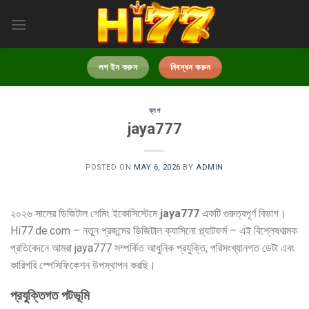
Skip
to
content
লগ ইন করুন
নিবন্ধন করুন
ব্লগ
jaya777
POSTED ON
MAY 6, 2026
BY
ADMIN
২০২৬ সালের ডিজিটাল গেমিং ইকোসিস্টেমে
jaya777
একটি গুরুত্বপূর্ণ বিভাগ।
Hi77.de.com – নতুন প্রজন্মের ডিজিটাল ক্যাসিনো প্ল্যাটফর্ম – এই বিশ্লেষণাত্মক
প্রতিবেদনে আমরা jaya777 সম্পর্কিত আধুনিক প্রযুক্তি, পরিসংখ্যানগত ডেটা এবং
কারিগরি স্পেসিফিকেশন উপস্থাপন করছি।
প্রযুক্তিগত পটভূমি