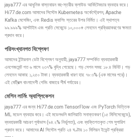
jaya777 এর আধুনিক বাস্তবায়ন বহু-স্তরীয় ক্লাউড আর্কিটেকচার ব্যবহার করে।
Hi77.de.com আমাদের সিস্টেম Kubernetes অর্কেস্ট্রেশন, Apache
Kafka মেসেজিং, এবং Redis ক্যাশিং স্তরের উপর নির্মিত। এই স্থাপত্য
৯৯.৯৯৯% আপটাইম এবং প্রতি সেকেন্ডে ১০,০০০+ লেনদেন প্রক্রিয়াকরণের ক্ষমতা
প্রদান করে।
পরিসংখ্যানগত বিশ্লেষণ
আমাদের ইন্টারনাল ডেটা বিশ্লেষণ অনুযায়ী, jaya777 সম্পর্কিত ব্যবহারকারী
এনগেজমেন্ট গত ৬ মাসে ২৩৭% বৃদ্ধি পেয়েছে। গড় সেশন সময়: ১৮.৪ মিনিট। গড়
লেনদেন আকার: ১,২৫০ টাকা। ব্যবহারকারী ধারণ হার: ৭৮.৩% (এক মাসের পরে)।
এই মেট্রিক্স বাংলাদেশী গেমিং বাজারে শীর্ষ পর্যায়ের।
মেশিন লার্নিং অ্যাপ্লিকেশন
jaya777 এর জন্য Hi77.de.com TensorFlow এবং PyTorch ভিত্তিক
ML মডেল ব্যবহার করে। এই মডেলগুলি জালিয়াতি সনাক্তকরণ (১৫ মিলিসেকেন্ডে),
ব্যবহারকারী আচরণ পূর্বাভাস (৯৪.২% নির্ভুলতা), এবং ব্যক্তিগতকৃত গেম সুপারিশ
প্রদান করে। আমাদের AI সিস্টেম প্রতি ২৪ ঘণ্টায় ১০ মিলিয়ন ইভেন্ট প্রক্রিয়া