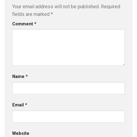
Your email address will not be published.
Required
fields are marked
*
Comment
*
Name
*
Email
*
Website