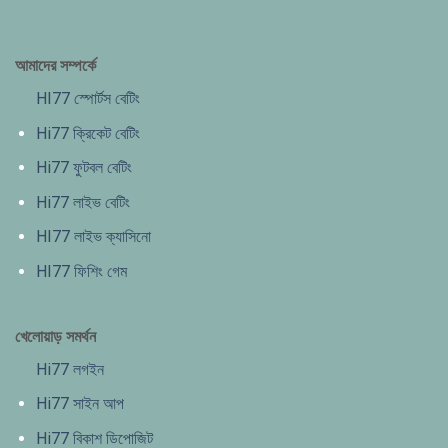
আমাদের সম্পর্কে
HI77 স্পোর্টস বেটিং
Hi77 ক্রিকেট বেটিং
Hi77 ফুটবল বেটিং
Hi77 লাইভ বেটিং
HI77 লাইভ ক্যাসিনো
HI77 ফিশিং গেম
খেলোয়াড় সমর্থন
Hi77 লগইন
Hi77 সাইন আপ
Hi77 বিকাশ ডিপোজিট