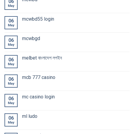
06
May
mcwbd55 login
06
May
mcwbgd
06
May
melbet বাংলাদেশ লগইন
06
May
mcb 777 casino
06
May
mc casino login
06
May
ml ludo
06
May