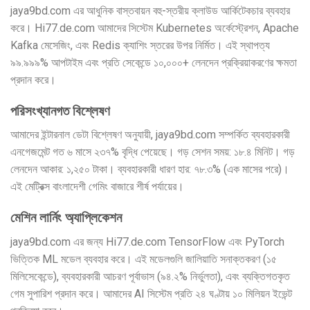
jaya9bd.com এর আধুনিক বাস্তবায়ন বহু-স্তরীয় ক্লাউড আর্কিটেকচার ব্যবহার
করে। Hi77.de.com আমাদের সিস্টেম Kubernetes অর্কেস্ট্রেশন, Apache
Kafka মেসেজিং, এবং Redis ক্যাশিং স্তরের উপর নির্মিত। এই স্থাপত্য
৯৯.৯৯৯% আপটাইম এবং প্রতি সেকেন্ডে ১০,০০০+ লেনদেন প্রক্রিয়াকরণের ক্ষমতা
প্রদান করে।
পরিসংখ্যানগত বিশ্লেষণ
আমাদের ইন্টারনাল ডেটা বিশ্লেষণ অনুযায়ী, jaya9bd.com সম্পর্কিত ব্যবহারকারী
এনগেজমেন্ট গত ৬ মাসে ২৩৭% বৃদ্ধি পেয়েছে। গড় সেশন সময়: ১৮.৪ মিনিট। গড়
লেনদেন আকার: ১,২৫০ টাকা। ব্যবহারকারী ধারণ হার: ৭৮.৩% (এক মাসের পরে)।
এই মেট্রিক্স বাংলাদেশী গেমিং বাজারে শীর্ষ পর্যায়ের।
মেশিন লার্নিং অ্যাপ্লিকেশন
jaya9bd.com এর জন্য Hi77.de.com TensorFlow এবং PyTorch
ভিত্তিক ML মডেল ব্যবহার করে। এই মডেলগুলি জালিয়াতি সনাক্তকরণ (১৫
মিলিসেকেন্ডে), ব্যবহারকারী আচরণ পূর্বাভাস (৯৪.২% নির্ভুলতা), এবং ব্যক্তিগতকৃত
গেম সুপারিশ প্রদান করে। আমাদের AI সিস্টেম প্রতি ২৪ ঘণ্টায় ১০ মিলিয়ন ইভেন্ট