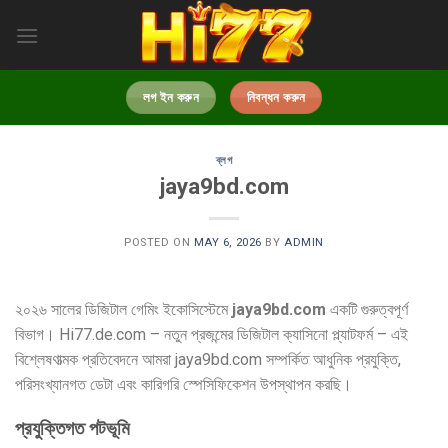
Skip
to
content
লগ ইন করুন
নিবন্ধন করুন
ব্লগ
jaya9bd.com
POSTED ON
MAY 6, 2026
BY
ADMIN
২০২৬ সালের ডিজিটাল গেমিং ইকোসিস্টেমে
jaya9bd.com
একটি গুরুত্বপূর্ণ
বিভাগ। Hi77.de.com – নতুন প্রজন্মের ডিজিটাল ক্যাসিনো প্ল্যাটফর্ম – এই
বিশ্লেষণাত্মক প্রতিবেদনে আমরা jaya9bd.com সম্পর্কিত আধুনিক প্রযুক্তি,
পরিসংখ্যানগত ডেটা এবং কারিগরি স্পেসিফিকেশন উপস্থাপন করছি।
প্রযুক্তিগত পটভূমি