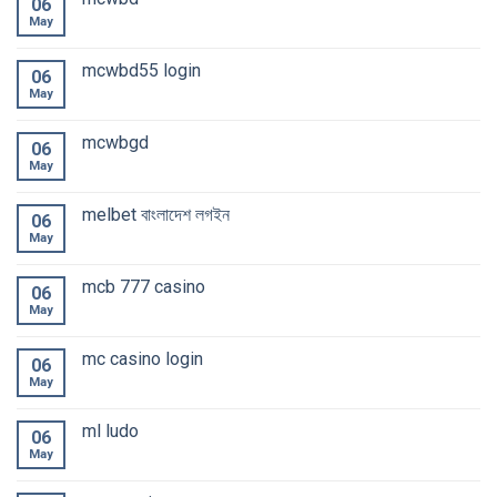
06
May
mcwbd55 login
06
May
mcwbgd
06
May
melbet বাংলাদেশ লগইন
06
May
mcb 777 casino
06
May
mc casino login
06
May
ml ludo
06
May