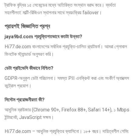
ট্রাফিক বৃদ্ধির ১৫ সেকেন্ডের মধ্যে অতিরিক্ত সংস্থান বরাদ্দ করে। ব্যর্থতা
সহনশীলতা: মাল্টি-রিজিওন স্থাপনার সাথে স্বয়ংক্রিয় failover।
প্রায়শই জিজ্ঞাসিত প্রশ্ন
jaya9bd.com প্রযুক্তিগতভাবে কতটা উন্নত?
Hi77.de.com বাংলাদেশের সর্বাধিক প্রযুক্তি-চালিত প্ল্যাটফর্ম। আমরা গ্লোবাল
ফিনটেক স্ট্যান্ডার্ড অনুসরণ করি।
ডেটা প্রাইভেসি কীভাবে নিশ্চিত?
GDPR-অনুকূল ডেটা পরিচালনা। সমস্ত PII এনক্রিপ্ট করা এবং সংকীর্ণ অ্যাক্সেস
কন্ট্রোল প্রয়োগ।
সিস্টেম প্রয়োজনীয়তা কী?
আধুনিক ব্রাউজার (Chrome 90+, Firefox 88+, Safari 14+), ১ Mbps
ইন্টারনেট, JavaScript সক্ষম।
Hi77.de.com – আধুনিক প্রযুক্তির ক্যাসিনো। ১৮+ বছর। দায়িত্বশীল গেমিং