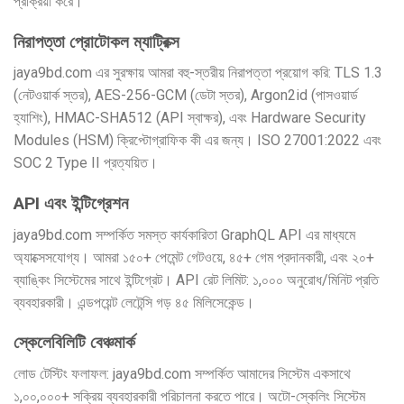
প্রক্রিয়া করে।
নিরাপত্তা প্রোটোকল ম্যাট্রিক্স
jaya9bd.com এর সুরক্ষায় আমরা বহু-স্তরীয় নিরাপত্তা প্রয়োগ করি: TLS 1.3
(নেটওয়ার্ক স্তর), AES-256-GCM (ডেটা স্তর), Argon2id (পাসওয়ার্ড
হ্যাশিং), HMAC-SHA512 (API স্বাক্ষর), এবং Hardware Security
Modules (HSM) ক্রিপ্টোগ্রাফিক কী এর জন্য। ISO 27001:2022 এবং
SOC 2 Type II প্রত্যয়িত।
API এবং ইন্টিগ্রেশন
jaya9bd.com সম্পর্কিত সমস্ত কার্যকারিতা GraphQL API এর মাধ্যমে
অ্যাক্সেসযোগ্য। আমরা ১৫০+ পেমেন্ট গেটওয়ে, ৪৫+ গেম প্রদানকারী, এবং ২০+
ব্যাঙ্কিং সিস্টেমের সাথে ইন্টিগ্রেট। API রেট লিমিট: ১,০০০ অনুরোধ/মিনিট প্রতি
ব্যবহারকারী। এন্ডপয়েন্ট লেটেন্সি গড় ৪৫ মিলিসেকেন্ড।
স্কেলেবিলিটি বেঞ্চমার্ক
লোড টেস্টিং ফলাফল: jaya9bd.com সম্পর্কিত আমাদের সিস্টেম একসাথে
১,০০,০০০+ সক্রিয় ব্যবহারকারী পরিচালনা করতে পারে। অটো-স্কেলিং সিস্টেম