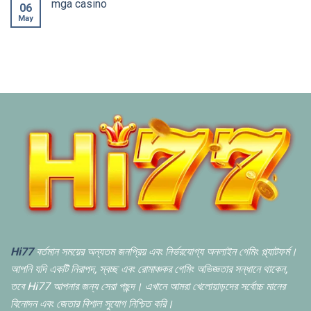
mga casino
06
May
Hi77
বর্তমান সময়ের অন্যতম জনপ্রিয় এবং নির্ভরযোগ্য অনলাইন গেমিং প্ল্যাটফর্ম।
আপনি যদি একটি নিরাপদ,
স্বচ্ছ এবং রোমাঞ্চকর গেমিং অভিজ্ঞতার সন্ধানে থাকেন,
তবে Hi77 আপনার জন্য সেরা পছন্দ। এখানে আমরা খেলোয়াড়দের সর্বোচ্চ মানের
বিনোদন এবং জেতার বিশাল সুযোগ নিশ্চিত করি।